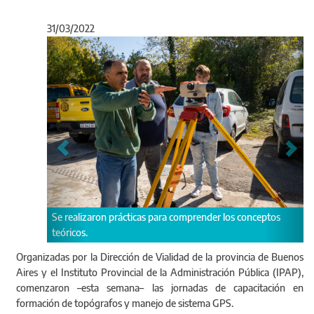
31/03/2022
Anterior
Sigu
prácticas para comprender los conceptos
Destinado a agentes viales vi
inspección y control de obras
Organizadas por la Dirección de Vialidad de la provincia de Buenos
Aires y el Instituto Provincial de la Administración Pública (IPAP),
comenzaron –esta semana– las jornadas de capacitación en
formación de topógrafos y manejo de sistema GPS.