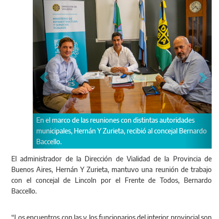
En el marco de las reuniones con distintas autoridades
Abordaro
municipales, Hernán Y Zurieta, recibió al concejal Bernardo
68 y 50.
Baccello.
El administrador de la Dirección de Vialidad de la Provincia de
Buenos Aires, Hernán Y Zurieta, mantuvo una reunión de trabajo
con el concejal de Lincoln por el Frente de Todos, Bernardo
Baccello.
“Los encuentros con las y los funcionarios del interior provincial son