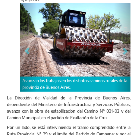
Anterior
Sigu
Estas obras viales a
n los trabajos en los distintos caminos rurales de la
parajes.
cia de Buenos Aires.
La Dirección de Vialidad de la Provincia de Buenos Aires,
dependiente del Ministerio de Infraestructura y Servicios Públicos,
avanza con la obra de estabilización del Camino N° 031-02 y del
Camino Municipal, en el partido de Exaltación de la Cruz.
Por un lado, se está interviniendo el tramo comprendido entre la
Ruta Provincial N° 39 y el límite del Partido de Campana; y por el