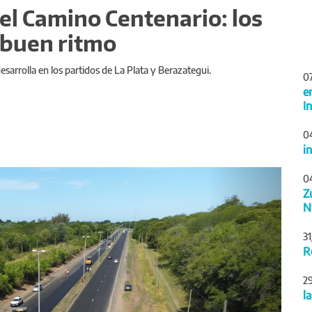
l Camino Centenario: los
 buen ritmo
sarrolla en los partidos de La Plata y Berazategui.
0
e
I
0
i
Siguiente
0
Z
N
3
R
2
l