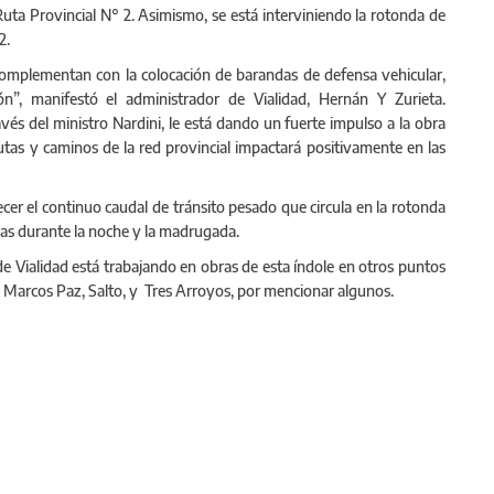
a Ruta Provincial N° 2. Asimismo, se está interviniendo la rotonda de
 2.
complementan con la colocación de barandas de defensa vehicular,
ción”, manifestó el administrador de Vialidad, Hernán Y Zurieta.
avés del ministro Nardini, le está dando un fuerte impulso a la obra
utas y caminos de la red provincial impactará positivamente en las
cer el continuo caudal de tránsito pesado que circula en la rotonda
eas durante la noche y la madrugada.
e Vialidad está trabajando en obras de esta índole en otros puntos
, Marcos Paz, Salto, y Tres Arroyos, por mencionar algunos.