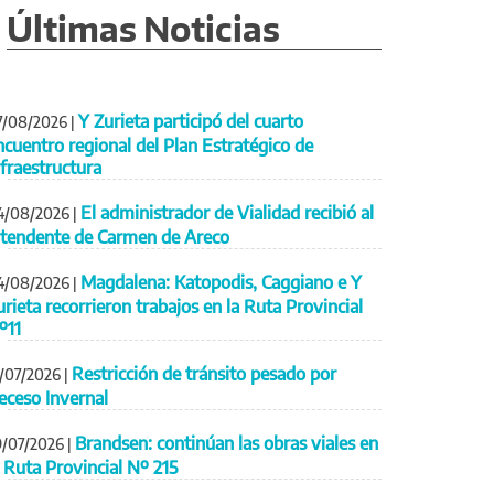
Últimas Noticias
Y Zurieta participó del cuarto
7/08/2026
|
ncuentro regional del Plan Estratégico de
nfraestructura
El administrador de Vialidad recibió al
4/08/2026
|
ntendente de Carmen de Areco
Magdalena: Katopodis, Caggiano e Y
4/08/2026
|
urieta recorrieron trabajos en la Ruta Provincial
º11
Restricción de tránsito pesado por
1/07/2026
|
eceso Invernal
Brandsen: continúan las obras viales en
9/07/2026
|
a Ruta Provincial Nº 215