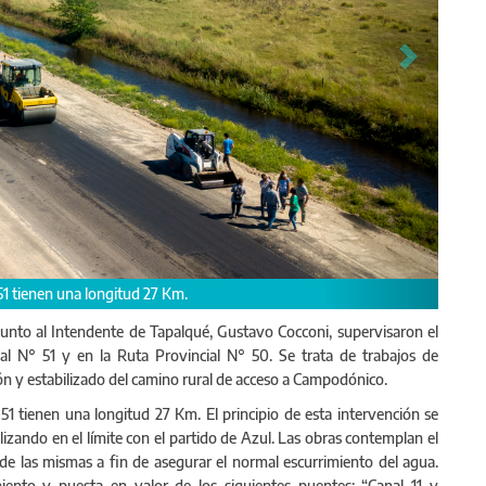
as obras viales en la Ruta Provincial N° 51.
 junto al Intendente de Tapalqué, Gustavo Cocconi, supervisaron el
ial N° 51 y en la Ruta Provincial N° 50. Se trata de trabajos de
ón y estabilizado del camino rural de acceso a Campodónico.
1 tienen una longitud 27 Km. El principio de esta intervención se
lizando en el límite con el partido de Azul. Las obras contemplan el
 de las mismas a fin de asegurar el normal escurrimiento del agua.
iento y puesta en valor de los siguientes puentes: “Canal 11 y