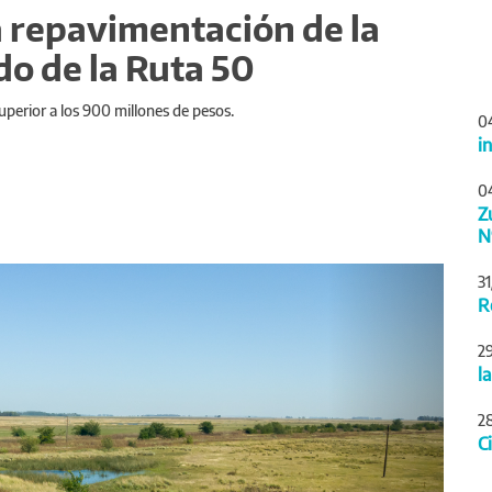
a repavimentación de la
do de la Ruta 50
superior a los 900 millones de pesos.
0
i
0
Z
N
Siguiente
3
R
2
l
2
C