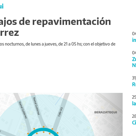
ui
ajos de repavimentación
érrez
0
i
s nocturnos, de lunes a jueves, de 21 a 05 hs; con el objetivo de
0
Z
N
3
R
Siguiente
2
l
2
C