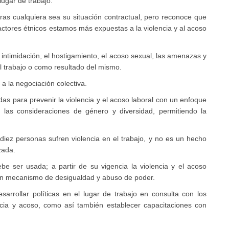
 lugar de trabajo.
ras cualquiera sea su situación contractual, pero reconoce que
ctores étnicos estamos más expuestas a la violencia y al acoso
a intimidación, el hostigamiento, el acoso sexual, las amenazas y
el trabajo o como resultado del mismo.
 a la negociación colectiva.
 para prevenir la violencia y el acoso laboral con un enfoque
a las consideraciones de género y diversidad, permitiendo la
iez personas sufren violencia en el trabajo, y no es un hecho
zada.
e ser usada; a partir de su vigencia la violencia y el acoso
a un mecanismo de desigualdad y abuso de poder.
rrollar políticas en el lugar de trabajo en consulta con los
encia y acoso, como así también establecer capacitaciones con