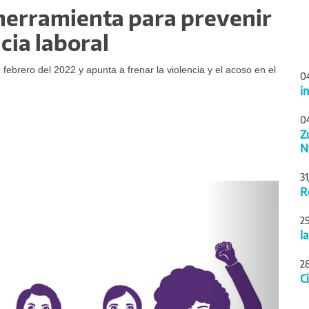
herramienta para prevenir
ncia laboral
 febrero del 2022 y apunta a frenar la violencia y el acoso en el
0
i
0
Z
N
3
Siguiente
R
2
l
2
C