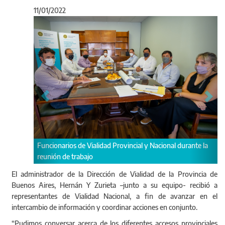
11/01/2022
Anterior
Sigu
alidad Provincial y Nacional durante la
El encuentro se dio a fin de ava
o
información y coordinar accione
El administrador de la Dirección de Vialidad de la Provincia de
Buenos Aires, Hernán Y Zurieta –junto a su equipo- recibió a
representantes de Vialidad Nacional, a fin de avanzar en el
intercambio de información y coordinar acciones en conjunto.
“Pudimos conversar acerca de los diferentes accesos provinciales