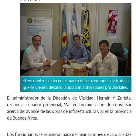
Anterior
Sigu
El encuentro se dio en el marco de las reuniones de trabajo
que se vienen desarrollando con autoridades provinciales.
El administrador de la Dirección de Vialidad, Hernán Y Zurieta,
recibió al senador provincial, Walter Torchio, a fin de conversar
acerca del avance de las obras de infraestructura vial en la provincia
de Buenos Aires.
Los funcionarios se reunieron para delinear acciones de cara al 2022