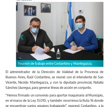
Anterior
Sigu
En una reco
Reunión de trabajo entre Costantino y Mantegazza.
estuvieron
El administrador de la Dirección de Vialidad de la Provincia de
Buenos Aires, Raúl Costantino, se reunió con el intendente de San
Vicente, Nicolás Mantegazza, y con la diputada provincial, Natalia
Sánchez Jáuregui, para generar líneas de acción en conjunto.
“Hemos firmado un convenio para aportar maquinaria al Municipio,
en el marco de la Ley 13.010, y también recorrimos la Ruta 16 donde
se encuentran varios equipos trabajando”, expresó Costantino, a la