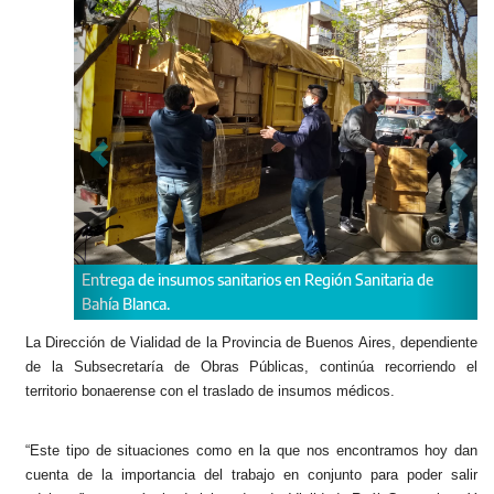
nsumos sanitarios en Región Sanitaria de
Llegaron más insumos sani
.
Azul.
La Dirección de Vialidad de la Provincia de Buenos Aires, dependiente
de la Subsecretaría de Obras Públicas, continúa recorriendo el
territorio bonaerense con el traslado de insumos médicos.
“Este tipo de situaciones como en la que nos encontramos hoy dan
cuenta de la importancia del trabajo en conjunto para poder salir