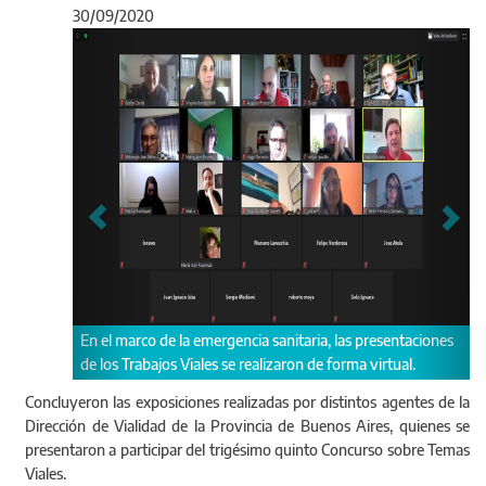
30/09/2020
Anterior
Sigu
entaciones
Eduardo Lavecchia, quien explicó su trabajo titulado
ual.
“Segregación: Recurso para optimizar la seguridad vial”.
Concluyeron las exposiciones realizadas por distintos agentes de la
Dirección de Vialidad de la Provincia de Buenos Aires, quienes se
presentaron a participar del trigésimo quinto Concurso sobre Temas
Viales.