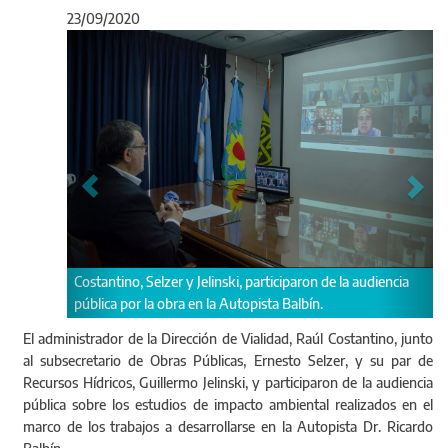
23/09/2020
Anterior
Sigu
Costantino, en referencia a la ejecució
nski, participaron de la audiencia
estos momentos, el mayor impacto q
a Autopista Balbín.
poder contar con ella”.
El administrador de la Dirección de Vialidad, Raúl Costantino, junto
al subsecretario de Obras Públicas, Ernesto Selzer, y su par de
Recursos Hídricos, Guillermo Jelinski, y participaron de la audiencia
pública sobre los estudios de impacto ambiental realizados en el
marco de los trabajos a desarrollarse en la Autopista Dr. Ricardo