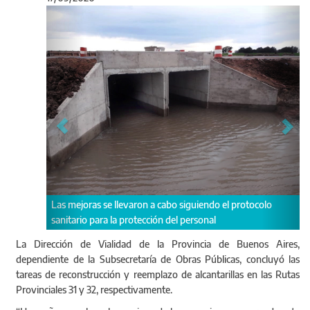
Anterior
Sigu
Las mejoras se llevaron a cabo siguiendo el protocolo
Las ob
sanitario para la protección del personal
La Dirección de Vialidad de la Provincia de Buenos Aires,
dependiente de la Subsecretaría de Obras Públicas, concluyó las
tareas de reconstrucción y reemplazo de alcantarillas en las Rutas
Provinciales 31 y 32, respectivamente.