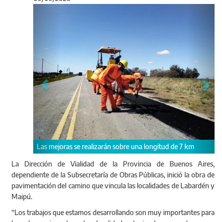
Anterior
Sigu
as se realizarán sobre una longitud de 7 km
Actualmente se están e
vez finalizadas- se con
La Dirección de Vialidad de la Provincia de Buenos Aires,
tramo.
dependiente de la Subsecretaría de Obras Públicas, inició la obra de
pavimentación del camino que vincula las localidades de Labardén y
Maipú.
“Los trabajos que estamos desarrollando son muy importantes para