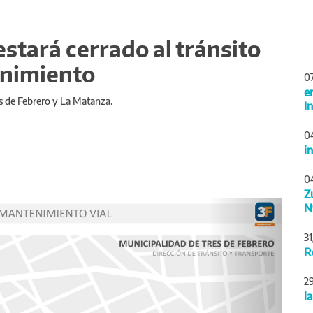
estará cerrado al tránsito
enimiento
0
e
es de Febrero y La Matanza.
I
0
i
0
Z
Siguiente
N
3
R
2
l