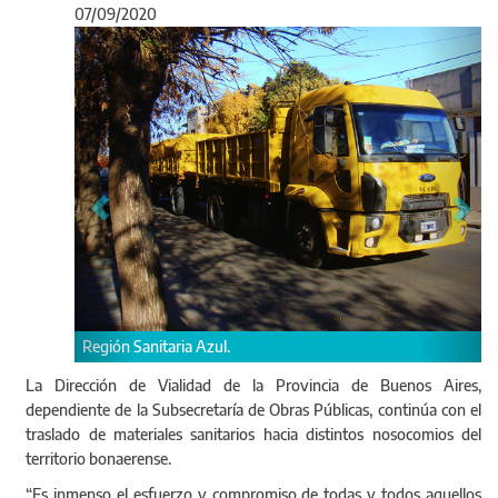
07/09/2020
Anterior
Sigu
Región Sanitaria Azul.
La Dirección de Vialidad de la Provincia de Buenos Aires,
dependiente de la Subsecretaría de Obras Públicas, continúa con el
traslado de materiales sanitarios hacia distintos nosocomios del
territorio bonaerense.
“Es inmenso el esfuerzo y compromiso de todas y todos aquellos