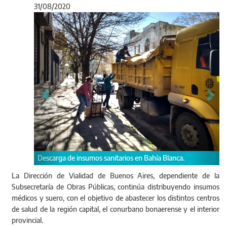
31/08/2020
Anterior
Sigu
insumos sanitarios en Bahía Blanca.
Entrega de insumos hospit
Chivilcoy.
La Dirección de Vialidad de Buenos Aires, dependiente de la
Subsecretaría de Obras Públicas, continúa distribuyendo insumos
médicos y suero, con el objetivo de abastecer los distintos centros
de salud de la región capital, el conurbano bonaerense y el interior
provincial.