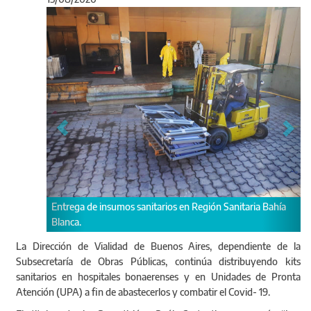
Anterior
Sigu
También se entregó inmobiliario en 
anitarios en Región Sanitaria Bahía
La Dirección de Vialidad de Buenos Aires, dependiente de la
Subsecretaría de Obras Públicas, continúa distribuyendo kits
sanitarios en hospitales bonaerenses y en Unidades de Pronta
Atención (UPA) a fin de abastecerlos y combatir el Covid- 19.