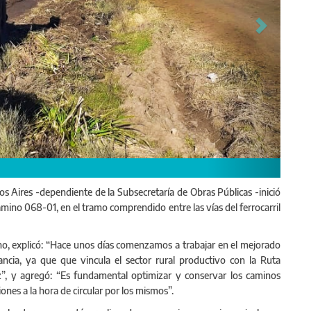
ten mejorar la circulación.
os Aires -dependiente de la Subsecretaría de Obras Públicas -inició
amino 068-01, en el tramo comprendido entre las vías del ferrocarril
ino, explicó: “Hace unos días comenzamos a trabajar en el mejorado
cia, ya que que vincula el sector rural productivo con la Ruta
z”, y agregó: “Es fundamental optimizar y conservar los caminos
iones a la hora de circular por los mismos”.