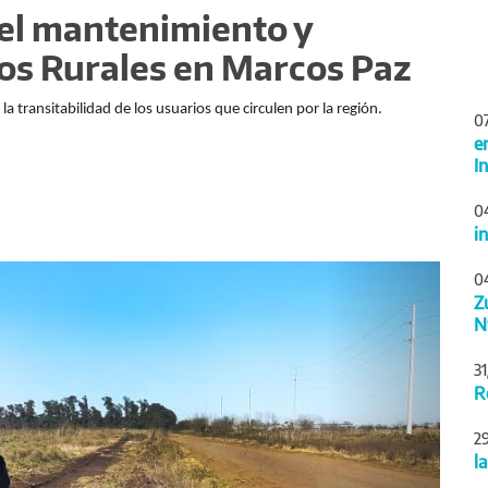
 el mantenimiento y
os Rurales en Marcos Paz
 transitabilidad de los usuarios que circulen por la región.
0
e
I
0
i
Siguiente
0
Z
N
3
R
2
l