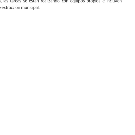
 las tareas se están realizando con equipos propios e incluyen
 extracción municipal.