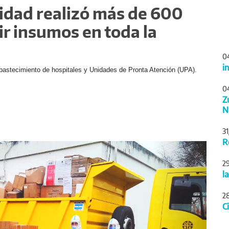
lidad realizó más de 600
ir insumos en toda la
0
i
l abastecimiento de hospitales y Unidades de Pronta Atención (UPA).
0
Z
N
3
R
Siguiente
2
l
2
C