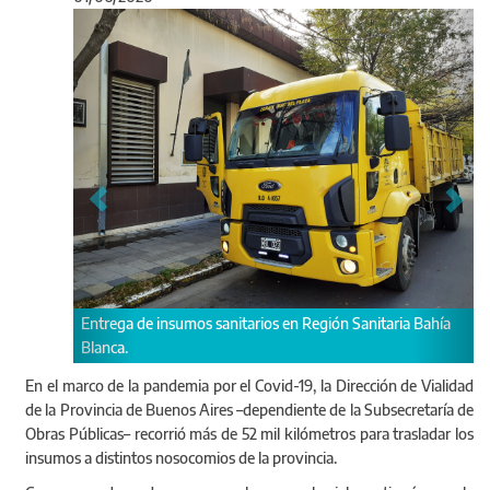
Anterior
Sigu
Personal vial trasladó insum
Carrillo de Ciudadela.
umos sanitarios en Región Sanitaria Bahía
En el marco de la pandemia por el Covid-19, la Dirección de Vialidad
de la Provincia de Buenos Aires –dependiente de la Subsecretaría de
Obras Públicas– recorrió más de 52 mil kilómetros para trasladar los
insumos a distintos nosocomios de la provincia.