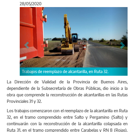
28/05/2020
Anterior
Sigu
os de reemplazo de alcantarilla, en Ruta 32.
Comenzaron a realiza
desvío correspondie
La Dirección de Vialidad de la Provincia de Buenos Aires,
dependiente de la Subsecretaría de Obras Públicas, dio inicio a la
obra que comprende la reconstrucción de alcantarillas en las Rutas
Provinciales 31 y 32.
Los trabajos comenzaron con el reemplazo de la alcantarilla en Ruta
32, en el tramo comprendido entre Salto y Pergamino (Salto) y
continuarán con la reconstrucción de la alcantarilla colapsada en
Ruta 31, en el tramo comprendido entre Carabelas y RN 8 (Rojas).