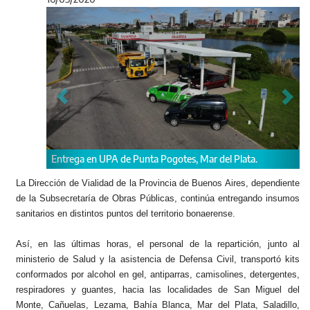
Anterior
Sigu
 Punta Pogotes, Mar del Plata.
La Dirección de Vialidad de la Provincia de Buenos Aires, dependiente
de la Subsecretaría de Obras Públicas, continúa entregando insumos
Camiones de Vialidad distribuy
sanitarios en distintos puntos del territorio bonaerense.
Sanitaria IV Pergamino.
Así, en las últimas horas, el personal de la repartición, junto al
ministerio de Salud y la asistencia de Defensa Civil, transportó kits
conformados por alcohol en gel, antiparras, camisolines, detergentes,
respiradores y guantes, hacia las localidades de San Miguel del
Monte, Cañuelas, Lezama, Bahía Blanca, Mar del Plata, Saladillo,