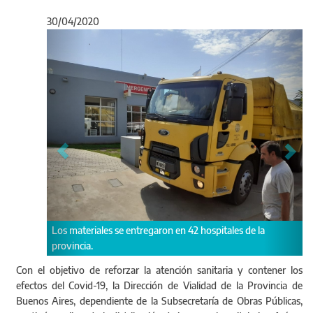
30/04/2020
Anterior
Sigu
iales se entregaron en 42 hospitales de la
El objetivo es abastece
.
pandemia.
Con el objetivo de reforzar la atención sanitaria y contener los
efectos del Covid-19, la Dirección de Vialidad de la Provincia de
Buenos Aires, dependiente de la Subsecretaría de Obras Públicas,