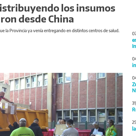
distribuyendo los insumos
aron desde China
ue la Provincia ya venía entregando en distintos centros de salud.
0
e
I
0
i
Siguiente
0
Z
N
3
R
2
l