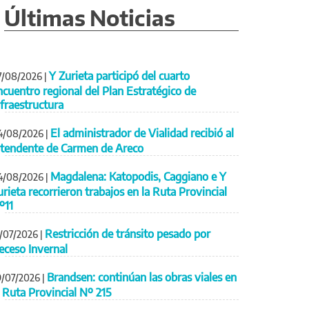
Últimas Noticias
Y Zurieta participó del cuarto
7/08/2026
|
ncuentro regional del Plan Estratégico de
nfraestructura
El administrador de Vialidad recibió al
4/08/2026
|
ntendente de Carmen de Areco
Magdalena: Katopodis, Caggiano e Y
4/08/2026
|
urieta recorrieron trabajos en la Ruta Provincial
º11
Restricción de tránsito pesado por
1/07/2026
|
eceso Invernal
Brandsen: continúan las obras viales en
9/07/2026
|
a Ruta Provincial Nº 215