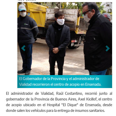
Anterior
Sigu
El a
El Gobernador de la Provincia y el administrador de
Ejec
Vialidad recorrieron el centro de acopio en Ensenada.
enca
El administrador de Vialidad, Raúl Costantino, recorrió junto al
gobernador de la Provincia de Buenos Aires, Axel Kicillof, el centro
de acopio ubicado en el Hospital "El Dique" de Ensenada, desde
donde salen los vehículos para la entrega de insumos sanitarios.