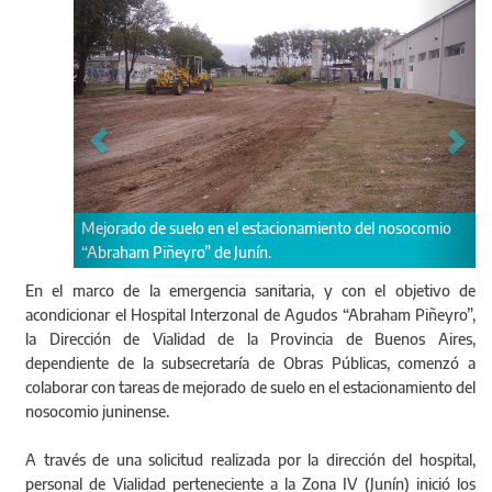
elo en el estacionamiento del nosocomio
Personal de Vialidad pertenec
ro” de Junín.
inició los trabajos en el pla
acceso.
En el marco de la emergencia sanitaria, y con el objetivo de
acondicionar el Hospital Interzonal de Agudos “Abraham Piñeyro”,
la Dirección de Vialidad de la Provincia de Buenos Aires,
dependiente de la subsecretaría de Obras Públicas, comenzó a
colaborar con tareas de mejorado de suelo en el estacionamiento del
nosocomio juninense.
A través de una solicitud realizada por la dirección del hospital,
personal de Vialidad perteneciente a la Zona IV (Junín) inició los