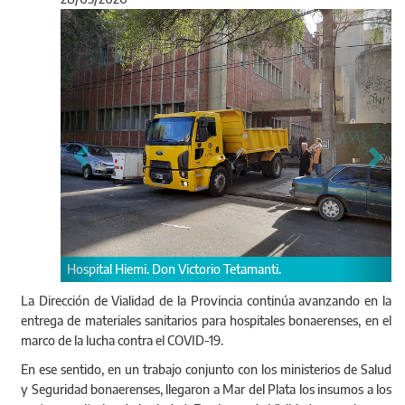
Anterior
Sigu
Las entregas de insumos
camisolines, respirador
barbijos.
Hiemi. Don Victorio Tetamanti.
La Dirección de Vialidad de la Provincia continúa avanzando en la
entrega de materiales sanitarios para hospitales bonaerenses, en el
marco de la lucha contra el COVID-19.
En ese sentido, en un trabajo conjunto con los ministerios de Salud
y Seguridad bonaerenses, llegaron a Mar del Plata los insumos a los