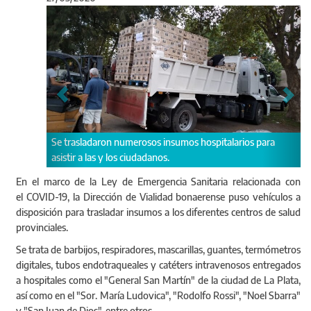
Anterior
Sigu
Se trasladaron numerosos insumos hospitalarios para
asistir a las y los ciudadanos.
En el marco de la Ley de Emergencia Sanitaria relacionada con
el COVID-19, la Dirección de Vialidad bonaerense puso vehículos a
disposición para trasladar insumos a los diferentes centros de salud
provinciales.
Se trata de barbijos, respiradores, mascarillas, guantes, termómetros
digitales, tubos endotraqueales y catéters intravenosos entregados
a hospitales como el "General San Martín" de la ciudad de La Plata,
así como en el "Sor. María Ludovica", "Rodolfo Rossi", "Noel Sbarra"
y "San Juan de Dios", entre otros.