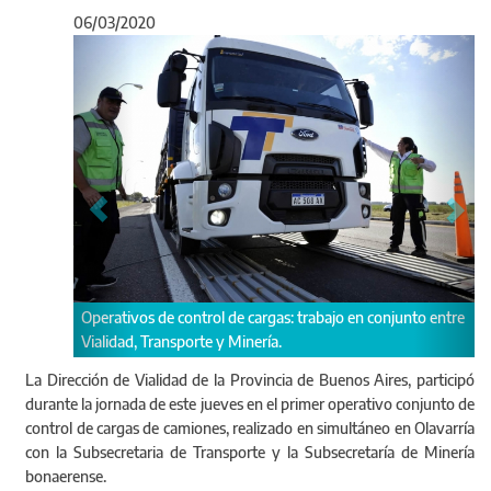
06/03/2020
Anterior
Sigu
l de cargas: trabajo en conjunto entre
Controles de cargas en Rutas Provi
y Minería.
La Dirección de Vialidad de la Provincia de Buenos Aires, participó
durante la jornada de este jueves en el primer operativo conjunto de
control de cargas de camiones, realizado en simultáneo en Olavarría
con la Subsecretaria de Transporte y la Subsecretaría de Minería
bonaerense.