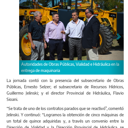
de Obras Públicas, Vialidad e Hidráulica en la
Se trata de cinco motoniv
maquinaria
trabajos en caminos rurale
La jornada contó con la presencia del subsecretario de Obras
Públicas, Ernesto Selzer; el subsecretario de Recursos Hídricos,
Guillermo Jelinski; y el director Provincial de Hidráulica, Flavio
Sioani.
“Se trata de uno de los contratos parados que se reactivó”, comentó
Jelinski. Y continuó: “Logramos la obtención de cinco máquinas de
un total de quince adquiridas y, a través un convenio entre la
Dirección de Vialidad y la Dirección Provincial de Hidráulica, se