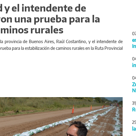
ad y el intendente de
on una prueba para la
aminos rurales
0
e
 la provincia de Buenos Aires, Raúl Costantino, y el intendente de
I
ueba para la estabilización de caminos rurales en la Ruta Provincial
0
i
0
Z
N
Siguiente
3
R
2
l