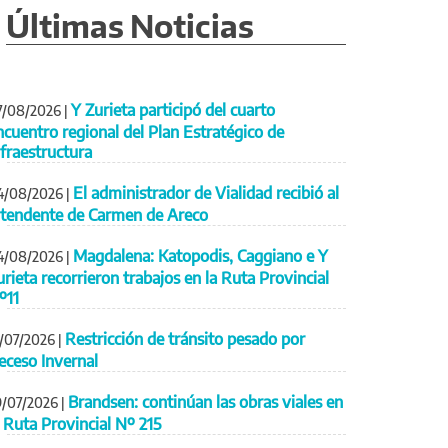
Últimas Noticias
Y Zurieta participó del cuarto
7/08/2026
|
ncuentro regional del Plan Estratégico de
nfraestructura
El administrador de Vialidad recibió al
4/08/2026
|
ntendente de Carmen de Areco
Magdalena: Katopodis, Caggiano e Y
4/08/2026
|
urieta recorrieron trabajos en la Ruta Provincial
º11
Restricción de tránsito pesado por
1/07/2026
|
eceso Invernal
Brandsen: continúan las obras viales en
9/07/2026
|
a Ruta Provincial Nº 215