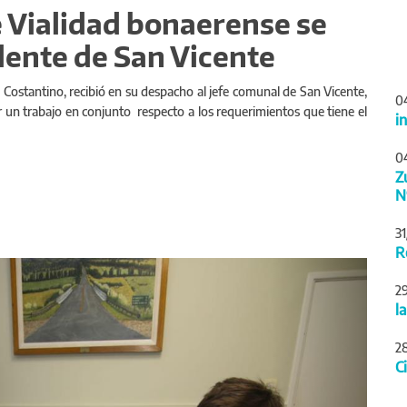
e Vialidad bonaerense se
dente de San Vicente
l Costantino, recibió en su despacho al jefe comunal de San Vicente,
0
un trabajo en conjunto respecto a los requerimientos que tiene el
i
0
Z
N
3
R
Siguiente
2
l
2
C