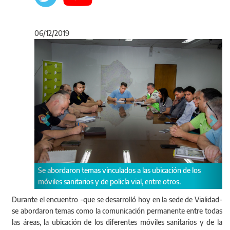
06/12/2019
Anterior
Sigu
s vinculados a las ubicación de los
Las autoridades se comprometi
y de policía vial, entre otros.
de encuentros con el fin de brin
quienes transiten las rutas hacia
Durante el encuentro -que se desarrolló hoy en la sede de Vialidad-
se abordaron temas como la comunicación permanente entre todas
las áreas, la ubicación de los diferentes móviles sanitarios y de la