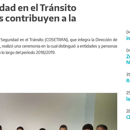
dad en el Tránsito
s contribuyen a la
0
i
 Seguridad en el Tránsito (COSETRAN), que integra la Dirección de
 realizó una ceremonia en la cual distinguió a entidades y personas
0
a lo largo del período 2018/2019.
Z
N
3
R
2
Siguiente
l
2
C