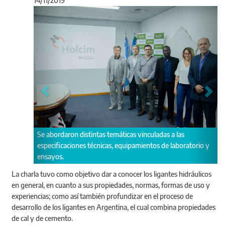
14/11/2019
Anterior
Sigu
Se abordaron distintas temáticas vinculadas a las
especificaciones técnicas, equipamientos de laboratorio y
ensayos.
La charla tuvo como objetivo dar a conocer los ligantes hidráulicos
en general, en cuanto a sus propiedades, normas, formas de uso y
experiencias; como así también profundizar en el proceso de
desarrollo de los ligantes en Argentina, el cual combina propiedades
de cal y de cemento.