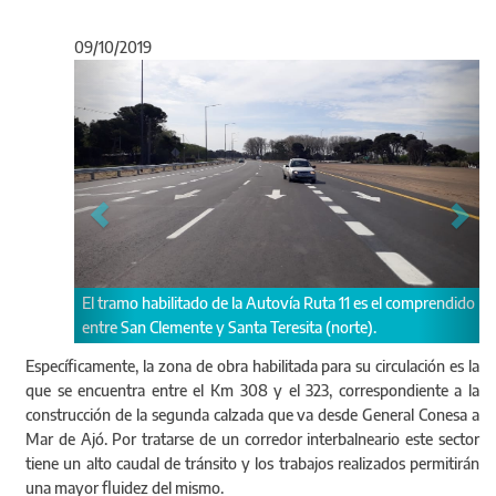
09/10/2019
Anterior
Sigu
el comprendido
Las obras del Corredor del Atlántico brindarán mayor
seguridad vial.
Específicamente, la zona de obra habilitada para su circulación es la
que se encuentra entre el Km 308 y el 323, correspondiente a la
construcción de la segunda calzada que va desde General Conesa a
Mar de Ajó. Por tratarse de un corredor interbalneario este sector
tiene un alto caudal de tránsito y los trabajos realizados permitirán
una mayor fluidez del mismo.