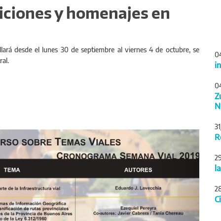
iciones y homenajes en
lará desde el lunes 30 de septiembre al viernes 4 de octubre, se
0
ral.
i
0
Z
N
3
Siguiente
R
2
l
2
C