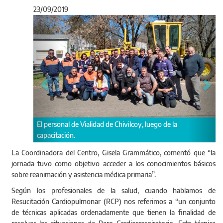
23/09/2019
Anterior
Sigu
ersonal de Vialidad de Chivilcoy, luego de la
citación.
La Coordinadora del Centro, Gisela Grammático, comentó que “la
Hubo una instancia
jornada tuvo como objetivo acceder a los conocimientos básicos
técnicas adecuada
sobre reanimación y asistencia médica primaria”.
Según los profesionales de la salud, cuando hablamos de
Resucitación Cardiopulmonar (RCP) nos referimos a “un conjunto
de técnicas aplicadas ordenadamente que tienen la finalidad de