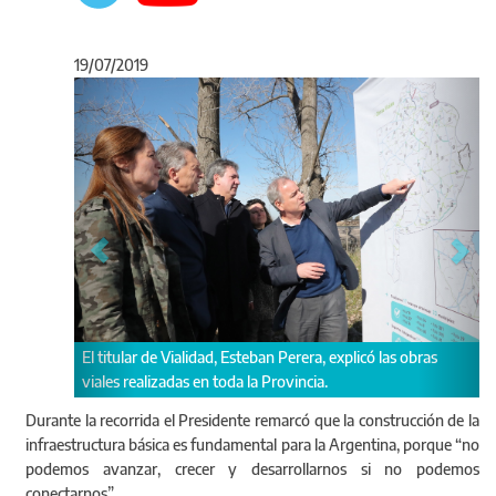
19/07/2019
Anterior
Sigu
El titular de Vialidad, Esteban Perera, explicó las obras
viales realizadas en toda la Provincia.
Durante la recorrida el Presidente remarcó que la construcción de la
infraestructura básica es fundamental para la Argentina, porque “no
podemos avanzar, crecer y desarrollarnos si no podemos
conectarnos”.