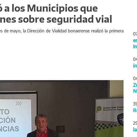
a los Municipios que
nes sobre seguridad vial
s de mayo, la Dirección de Vialidad bonaerense realizó la primera
0
e
I
0
i
0
Siguiente
Z
N
3
R
2
l