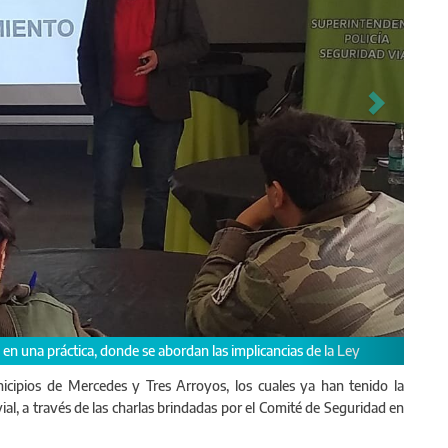
sidente del Cosetran, Oscar Astoreca, junto al Intendente de Chascomús, Ja
cipios de Mercedes y Tres Arroyos, los cuales ya han tenido la
ial, a través de las charlas brindadas por el Comité de Seguridad en