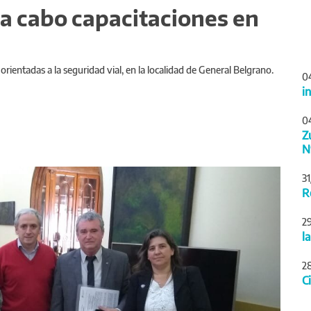
a cabo capacitaciones en
ientadas a la seguridad vial, en la localidad de General Belgrano.
0
i
0
Z
N
Siguiente
3
R
2
l
2
C