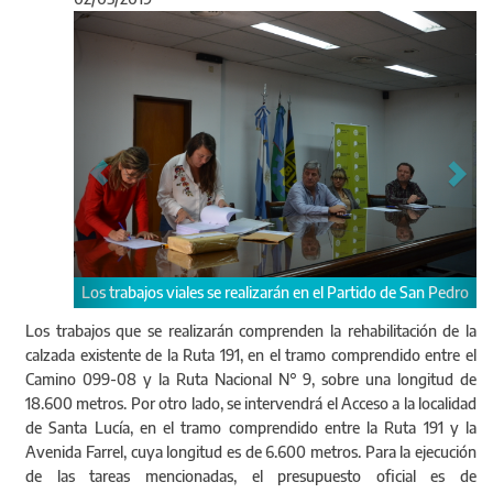
Anterior
Sigu
jos viales se realizarán en el Partido de San Pedro
Autoridades de Vialidad 
Los trabajos que se realizarán comprenden la rehabilitación de la
calzada existente de la Ruta 191, en el tramo comprendido entre el
Camino 099-08 y la Ruta Nacional N° 9, sobre una longitud de
18.600 metros. Por otro lado, se intervendrá el Acceso a la localidad
de Santa Lucía, en el tramo comprendido entre la Ruta 191 y la
Avenida Farrel, cuya longitud es de 6.600 metros. Para la ejecución
de las tareas mencionadas, el presupuesto oficial es de