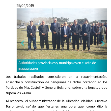
25/04/2019
Anterior
Sigu
vinciales y municipales en el acto de
El corte de cinta que dio por
Los trabajos realizados consistieron en la repavimentación,
ensanche y construcción de banquinas de dicho corredor, en los
Partidos de Pila, Castelli y General Belgrano, sobre una longitud que
supera los 74 km.
Al respecto, el Subadministrador de la Dirección Vialidad, Gustavo
Torrontegui, señaló que "esta es una obra que, como dijo la