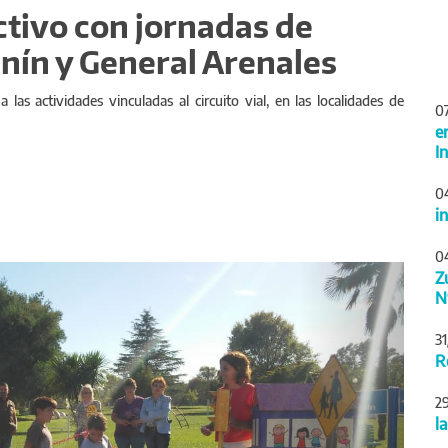
ectivo con jornadas de
unín y General Arenales
a las actividades vinculadas al circuito vial, en las localidades de
0
e
I
0
i
0
Siguiente
Z
N
3
R
2
l