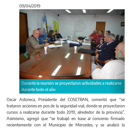
09/04/2019
Anterior
Sigu
Durante la reunión se proyectaron actividades a realizarse
durante todo el año
Oscar Astoreca, Presidente del COSETRAN, comentó que “se
trataron acciones en pos de la seguridad vial, donde se proyectaron
cursos a realizarse durante todo 2019, alrededor de la provincia”.
Asimismo, agregó que “se trabajó en base al convenio firmado
recientemente con el Municipio de Mercedes, y se analizó la