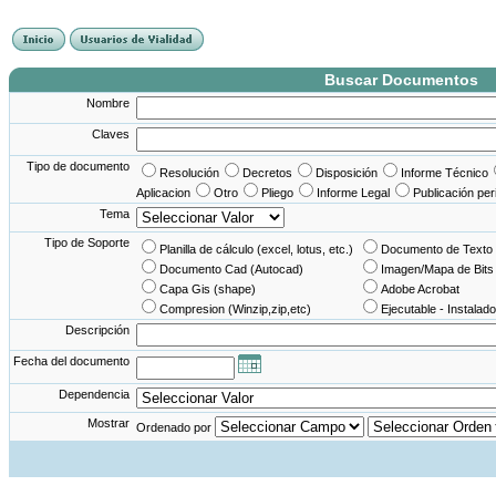
France Angleterre
France - Angleterre
Angleterre - France
Angleterre France
Buscar Documentos
Nombre
Claves
Tipo de documento
Resolución
Decretos
Disposición
Informe Técnico
Aplicacion
Otro
Pliego
Informe Legal
Publicación per
Tema
Tipo de Soporte
Planilla de cálculo (excel, lotus, etc.)
Documento de Texto 
Documento Cad (Autocad)
Imagen/Mapa de Bits
Capa Gis (shape)
Adobe Acrobat
Compresion (Winzip,zip,etc)
Ejecutable - Instalado
Descripción
Fecha del documento
Dependencia
Mostrar
Ordenado por