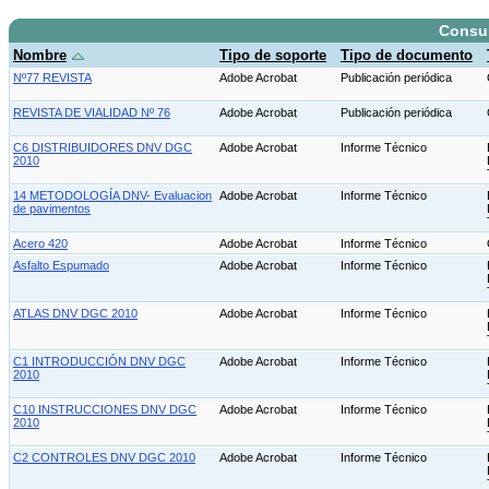
Consu
Nombre
Tipo de soporte
Tipo de documento
Nº77 REVISTA
Adobe Acrobat
Publicación periódica
REVISTA DE VIALIDAD Nº 76
Adobe Acrobat
Publicación periódica
C6 DISTRIBUIDORES DNV DGC
Adobe Acrobat
Informe Técnico
2010
14 METODOLOGÍA DNV- Evaluacion
Adobe Acrobat
Informe Técnico
de pavimentos
Acero 420
Adobe Acrobat
Informe Técnico
Asfalto Espumado
Adobe Acrobat
Informe Técnico
ATLAS DNV DGC 2010
Adobe Acrobat
Informe Técnico
C1 INTRODUCCIÓN DNV DGC
Adobe Acrobat
Informe Técnico
2010
C10 INSTRUCCIONES DNV DGC
Adobe Acrobat
Informe Técnico
2010
C2 CONTROLES DNV DGC 2010
Adobe Acrobat
Informe Técnico