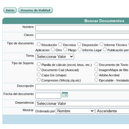
France Angleterre
France - Angleterre
Angleterre - France
Angleterre France
Buscar Documentos
Nombre
Claves
Tipo de documento
Resolución
Decretos
Disposición
Informe Técnico
Aplicacion
Otro
Pliego
Informe Legal
Publicación per
Tema
Tipo de Soporte
Planilla de cálculo (excel, lotus, etc.)
Documento de Texto 
Documento Cad (Autocad)
Imagen/Mapa de Bits
Capa Gis (shape)
Adobe Acrobat
Compresion (Winzip,zip,etc)
Ejecutable - Instalado
Descripción
Fecha del documento
Dependencia
Mostrar
Ordenado por