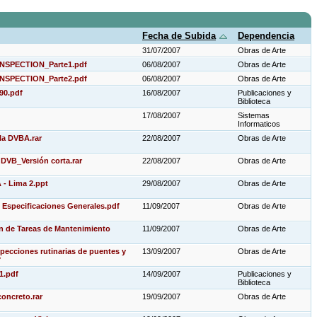
Fecha de Subida
Dependencia
31/07/2007
Obras de Arte
NSPECTION_Parte1.pdf
06/08/2007
Obras de Arte
NSPECTION_Parte2.pdf
06/08/2007
Obras de Arte
 90.pdf
16/08/2007
Publicaciones y
Biblioteca
17/08/2007
Sistemas
Informaticos
la DVBA.rar
22/08/2007
Obras de Arte
DVB_Versión corta.rar
22/08/2007
Obras de Arte
 - Lima 2.ppt
29/08/2007
Obras de Arte
 Especificaciones Generales.pdf
11/09/2007
Obras de Arte
ón de Tareas de Mantenimiento
11/09/2007
Obras de Arte
pecciones rutinarias de puentes y
13/09/2007
Obras de Arte
f
 1.pdf
14/09/2007
Publicaciones y
Biblioteca
concreto.rar
19/09/2007
Obras de Arte