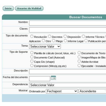
France Angleterre
France - Angleterre
Angleterre - France
Angleterre France
Buscar Documentos
Nombre
Claves
Tipo de documento
Resolución
Decretos
Disposición
Informe Técnico
Aplicacion
Otro
Pliego
Informe Legal
Publicación per
Tema
Tipo de Soporte
Planilla de cálculo (excel, lotus, etc.)
Documento de Texto 
Documento Cad (Autocad)
Imagen/Mapa de Bits
Capa Gis (shape)
Adobe Acrobat
Compresion (Winzip,zip,etc)
Ejecutable - Instalado
Descripción
Fecha del documento
Dependencia
Mostrar
Ordenado por