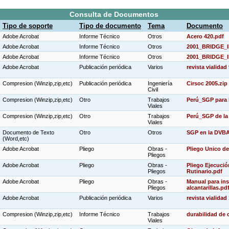
Consulta de Documentos
Tipo de soporte
Tipo de documento
Tema
Documento
Adobe Acrobat
Informe Técnico
Otros
Acero 420.pdf
Adobe Acrobat
Informe Técnico
Otros
2001_BRIDGE_I
Adobe Acrobat
Informe Técnico
Otros
2001_BRIDGE_I
Adobe Acrobat
Publicación periódica
Varios
revista vialidad
Compresion (Winzip,zip,etc)
Publicación periódica
Ingeniería
Cirsoc 2005.zip
Civil
Compresion (Winzip,zip,etc)
Otro
Trabajos
Perú_SGP para 
Viales
Compresion (Winzip,zip,etc)
Otro
Trabajos
Perú_SGP de la 
Viales
Documento de Texto
Otro
Otros
SGP en la DVBA
(Word,etc)
Adobe Acrobat
Pliego
Obras -
Pliego Unico de
Pliegos
Adobe Acrobat
Pliego
Obras -
Pliego Ejecuci
Pliegos
Rutinario.pdf
Adobe Acrobat
Pliego
Obras -
Manual para ins
Pliegos
alcantarillas.pd
Adobe Acrobat
Publicación periódica
Varios
revista vialidad
Compresion (Winzip,zip,etc)
Informe Técnico
Trabajos
durabilidad de 
Viales